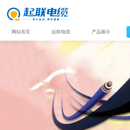
网站首页
起联电缆
产品展示