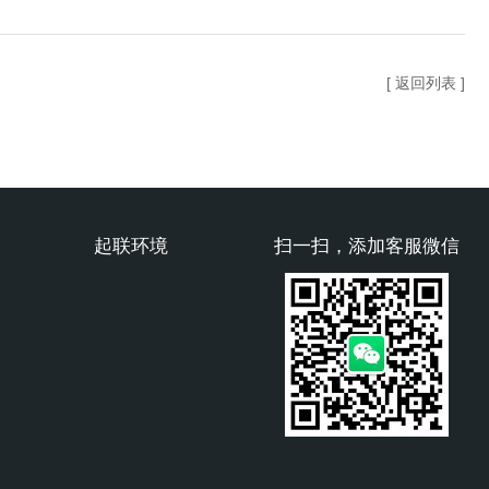
[ 返回列表 ]
起联环境
扫一扫，添加客服微信