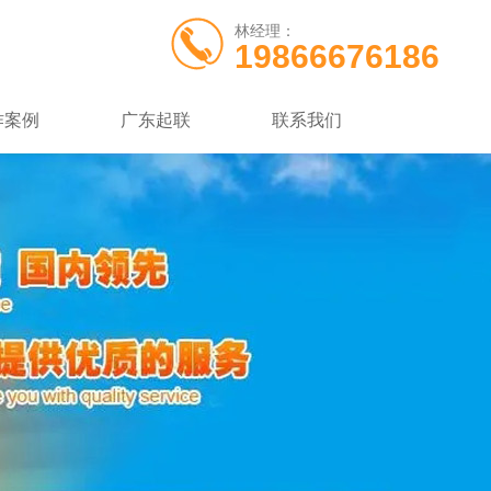
林经理：
19866676186
作案例
广东起联
联系我们